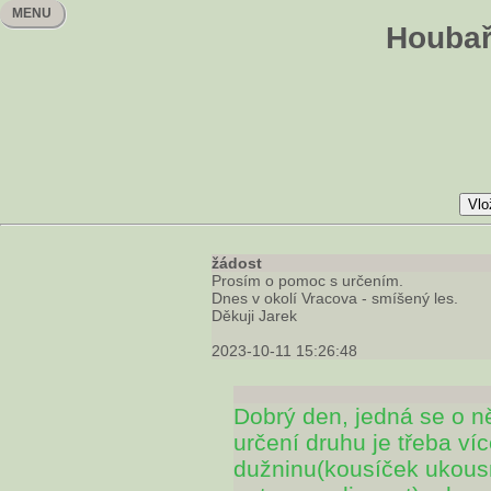
MENU
Houbař
žádost
Prosím o pomoc s určením.
Dnes v okolí Vracova - smíšený les.
Děkuji Jarek
2023-10-11 15:26:48
Dobrý den, jedná se o n
určení druhu je třeba víc
dužninu(kousíček ukousn