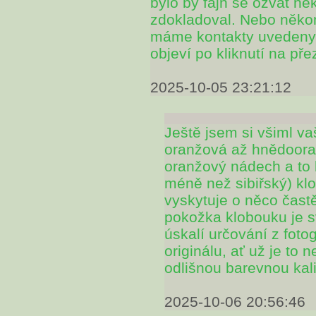
bylo by fajn se ozvat n
zdokladoval. Nebo někom
máme kontakty uvedeny v
objeví po kliknutí na pře
2025-10-05 23:21:12
Ještě jsem si všiml v
oranžová až hnědooran
oranžový nádech a to 
méně než sibiřský) kl
vyskytuje o něco častěj
pokožka klobouku je svě
úskalí určování z foto
originálu, ať už je to n
odlišnou barevnou kali
2025-10-06 20:56:46