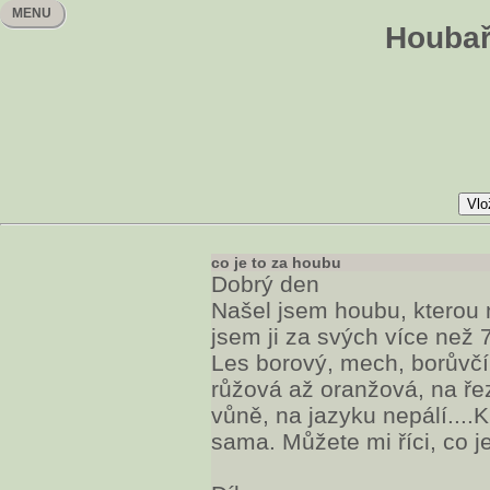
MENU
Houbař
co je to za houbu
Dobrý den
Našel jsem houbu, kterou
jsem ji za svých více než 7
Les borový, mech, borůvčí
růžová až oranžová, na ře
vůně, na jazyku nepálí....
sama. Můžete mi říci, co j