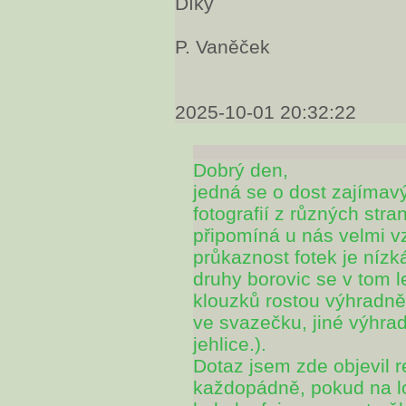
Díky
P. Vaněček
2025-10-01 20:32:22
Dobrý den,
jedná se o dost zajímavý
fotografií z různých str
připomíná u nás velmi v
průkaznost fotek je nízk
druhy borovic se v tom l
klouzků rostou výhradně 
ve svazečku, jiné výhra
jehlice.).
Dotaz jsem zde objevil r
každopádně, pokud na lok