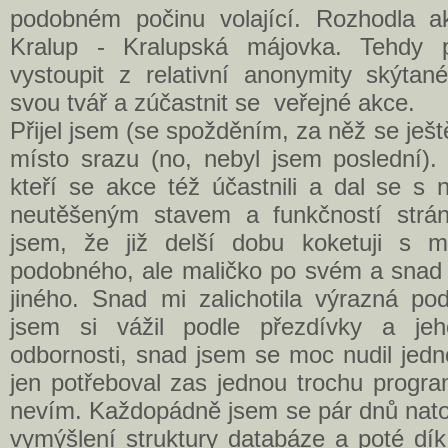
podobném počinu volající. Rozhodla 
Kralup - Kralupská májovka. Tehdy p
vystoupit z relativní anonymity skýtan
svou tvář a zúčastnit se veřejné akce.
Přijel jsem (se spožděním, za něž se je
místo srazu (no, nebyl jsem poslední). 
kteří se akce též účastnili a dal se s 
neutěšeným stavem a funkčností str
jsem, že již delší dobu koketuji s m
podobného, ale maličko po svém a snad 
jiného. Snad mi zalichotila výrazná po
jsem si vážil podle přezdívky a je
odbornosti, snad jsem se moc nudil jed
jen potřeboval zas jednou trochu progr
nevím. Každopádně jsem se pár dnů nato
vymýšlení struktury databáze a poté dík