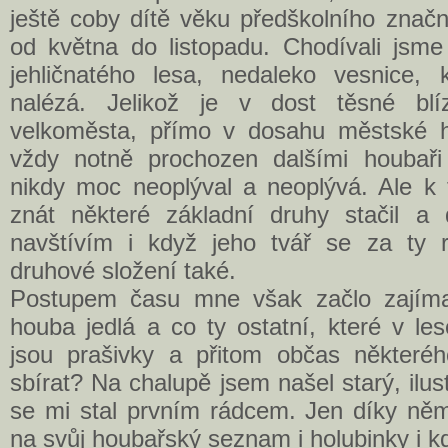
ještě coby dítě věku předškolního značn
od května do listopadu. Chodívali jsm
jehličnatého lesa, nedaleko vesnice,
nalézá. Jelikož je v dost těsné blí
velkoměsta, přímo v dosahu městské h
vždy notně prochozen dalšími houbaři
nikdy moc neoplýval a neoplývá. Ale k 
znát některé základní druhy stačil a
navštívím i když jeho tvář se za ty 
druhové složení také.
Postupem času mne však začlo zajímat
houba jedlá a co ty ostatní, které v l
jsou prašivky a přitom občas některé
sbírat? Na chalupě jsem našel starý, ilus
se mi stal prvním rádcem. Jen díky něm
na svůj houbařský seznam i holubinky i k