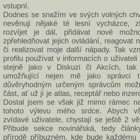
vstupní.
Dodnes se snažím ve svých volných chví
nevěnuji nějaké té lesní vycházce, zl
rozvíjet je dál, přidávat nové možno
zpřehledňovat jejich ovládání, reagovat
či realizovat moje další nápady. Tak v
profilu používat v informacích o uživateli 
stejně jako v Diskuzi či Akcích, tak
umožňující nejen mě jako správci t
důvěryhodným určeným správcům možn
část, ať už jí je atlas, receptář nebo inzer
Dostal jsem se však již mimo rámec na
tohoto výlevu mého srdce. Abych vš
zvídavé uživatele, chystají se ještě 2 vě
Přibude sekce novinářská, tedy člá
přírodě příbuzném, kde bude každému d