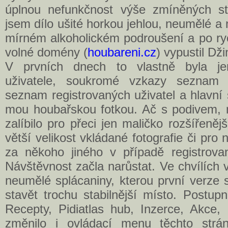
úplnou nefunkčnost výše zmíněných st
jsem dílo ušité horkou jehlou, neumělé a
mírném alkoholickém podroušení a po ry
volné domény (
houbareni.cz
) vypustil Dži
V prvních dnech to vlastně byla jen
uživatele, soukromé vzkazy seznam "N
seznam registrovaných uživatel a hlavní
mou houbařskou fotkou. Ač s podivem, 
zalíbilo pro přeci jen maličko rozšířeněj
větší velikost vkládané fotografie či pr
za někoho jiného v případě registrovan
Návštěvnost začla narůstat. Ve chvílích 
neumělé splácaniny, kterou první verze 
stavět trochu stabilnější místo. Postupn
Recepty, Pidiatlas hub, Inzerce, Akce,
změnilo i ovládací menu těchto strán