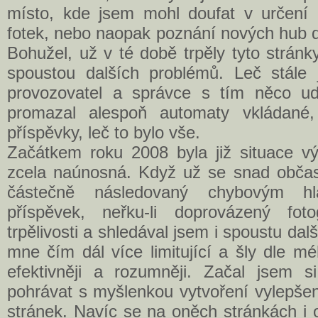
místo, kde jsem mohl doufat v určení
fotek, nebo naopak poznání nových hub d
Bohužel, už v té době trpěly tyto strán
spoustou dalších problémů. Leč stále j
provozovatel a správce s tím něco ud
promazal alespoň automaty vkládané,
příspěvky, leč to bylo vše.
Začátkem roku 2008 byla již situace v
zcela naúnosná. Když už se snad občas 
částečně následovaný chybovým hl
příspěvek, neřku-li doprovázený foto
trpělivosti a shledával jsem i spoustu dalš
mne čím dál více limitující a šly dle m
efektivněji a rozumněji. Začal jsem si
pohrávat s myšlenkou vytvoření vylepšen
stránek. Navíc se na oněch stránkách i 