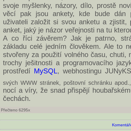
svoje myšlenky, názory, dílo, prostě no
věcí pak jsou ankety, kde bude dán 
uživateli založit si svou anketu a zjisti
anket, jaký je názor veřejnosti na tu kter
A co říci závěrem? Jak je patrno, str
základu celé jedním člověkem. Ale to ne
stvořeny za použití volného času, chuti, 
trochy ješitnosti a programovacího jaz
prostředí
MySQL
, webhostingu JUNy
svých WWW stránek, poštovní schránku apod.,
nocí a víry, že snad přispějí houbařské
čechách.
Přečteno 6295x
Komentáře