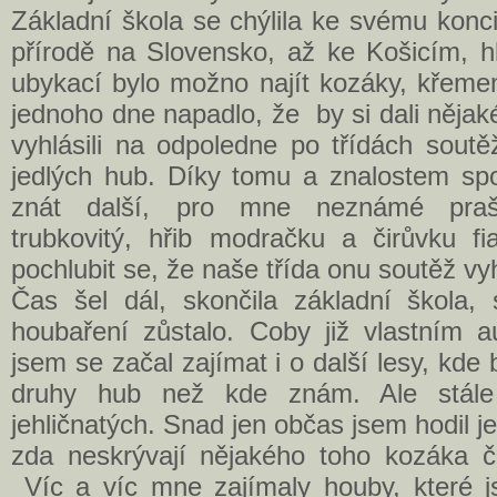
Základní škola se chýlila ke svému konci
přírodě na Slovensko, až ke Košicím, h
ubykací bylo možno najít kozáky, křemen
jednoho dne napadlo, že by si dali nějaké
vyhlásili na odpoledne po třídách soutě
jedlých hub. Díky tomu a znalostem spo
znát další, pro mne neznámé praši
trubkovitý, hřib modračku a čirůvku fi
pochlubit se, že naše třída onu soutěž vy
Čas šel dál, skončila základní škola, s
houbaření zůstalo. Coby již vlastním 
jsem se začal zajímat i o další lesy, kde 
druhy hub než kde znám. Ale stále
jehličnatých. Snad jen občas jsem hodil 
zda neskrývají nějakého toho kozáka 
Víc a víc mne zajímaly houby, které j