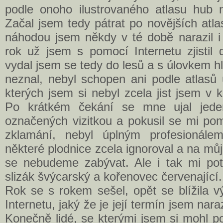
podle onoho ilustrovaného atlasu hub n
Začal jsem tedy pátrat po novějších atlas
náhodou jsem někdy v té době narazil i
rok už jsem s pomocí Internetu zjistil
vydal jsem se tedy do lesů a s úlovkem h
neznal, nebyl schopen ani podle atlasů 
kterých jsem si nebyl zcela jist jsem v k
Po krátkém čekání se mne ujal jede
označených vizitkou a pokusil se mi po
zklamání, nebyl úplným profesionále
některé plodnice zcela ignoroval a na můj
se nebudeme zabývat. Ale i tak mi potv
slizák švýcarský a kořenovec červenající.
Rok se s rokem sešel, opět se blížila v
Internetu, jaký že je její termín jsem nar
Konečně lidé, se kterými jsem si mohl p