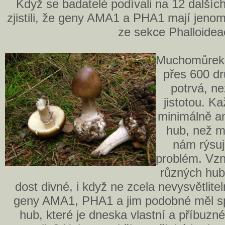
Když se badatelé podívali na 12 další
zjistili, že geny AMA1 a PHA1 mají jeno
ze sekce Phalloidea
Muchomůrek 
přes 600 dr
potrvá, ne
jistotou. K
minimálně am
hub, než m
nám rýsuj
problém. Vzn
různých hub
dost divné, i když ne zcela nevysvětlitel
geny AMA1, PHA1 a jim podobné měl s
hub, které je dneska vlastní a příbuzn