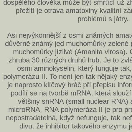
dospělého člověka může být smrtící už z
přežití je otrava amatoxiny kvalitní z
problémů s játry.
Asi nejvýkonnější z osmi známých amatox
důvěrně známý jed muchomůrky zelené (A
muchomůrky jízlivé (Amanita virosa).
zhruba 30 různých druhů hub. Je to zvlá
osmi aminokyselin, který funguje tak
polymerázu II. To není jen tak nějaký e
je naprosto klíčový hráč při přepisu in
podílí se na tvorbě mRNA, která slouží
většiny snRNA (small nuclear RNA) 
microRNA. RNA polymeráza II je pro pr
nepostradatelná, když nefunguje, tak nef
divu, že inhibitor takového enzymu 