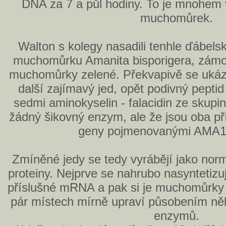
DNA za 7 a půl hodiny. To je mnohem 
muchomůrek.
Walton s kolegy nasadili tenhle ďábels
muchomůrku Amanita bisporigera, zámo
muchomůrky zelené. Překvapivě se ukáza
další zajímavý jed, opět podivný peptid
sedmi aminokyselin - falacidin ze skupin
žádný šikovný enzym, ale že jsou oba p
geny pojmenovanými AMA1
Zmíněné jedy se tedy vyrábějí jako normá
proteiny. Nejprve se nahrubo nasyntetizu
příslušné mRNA a pak si je muchomůrky 
pár místech mírně upraví působením ně
enzymů.