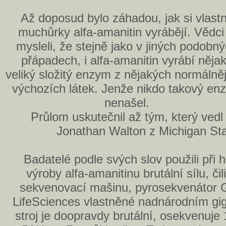
Až doposud bylo záhadou, jak si vlast
muchůrky alfa-amanitin vyrábějí. Vědci 
mysleli, že stejně jako v jiných podobn
přápadech, i alfa-amanitin vyrábí něja
veliký složitý enzym z nějakých normálně
výchozích látek. Jenže nikdo takový en
nenašel.
Průlom uskutečnil až tým, který vedl
Jonathan Walton z Michigan Stat
Badatelé podle svých slov použili při
výroby alfa-amanitinu brutální sílu, či
sekvenovací mašinu, pyrosekvenátor 
LifeSciences vlastněné nadnárodním gi
stroj je doopravdy brutální, osekvenuje