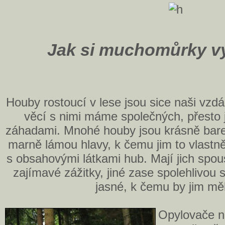
Jak si muchomůrky vy
Houby rostoucí v lese jsou sice naši vzdá
věcí s nimi máme společných, přesto
záhadami. Mnohé houby jsou krásně bare
marně lámou hlavy, k čemu jim to vlastně 
s obsahovými látkami hub. Mají jich spous
zajímavé zážitky, jiné zase spolehlivou
jasné, k čemu by jim měl
Opylovače n