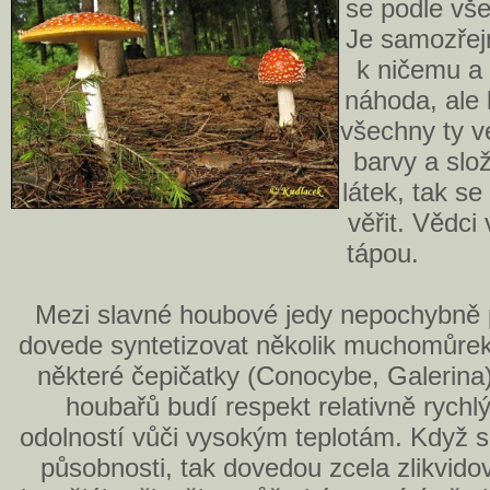
se podle vše
Je samozřej
k ničemu a 
náhoda, ale 
všechny ty 
barvy a slo
látek, tak s
věřit. Vědci
tápou.
Mezi slavné houbové jedy nepochybně p
dovede syntetizovat několik muchomůrek
některé čepičatky (Conocybe, Galerina)
houbařů budí respekt relativně rych
odolností vůči vysokým teplotám. Když s
působnosti, tak dovedou zcela zlikvidov