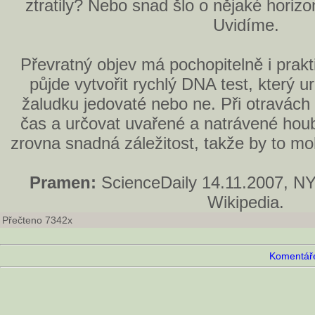
ztratily? Nebo snad šlo o nějaké horiz
Uvidíme.
Převratný objev má pochopitelně i prak
půjde vytvořit rychlý DNA test, který u
žaludku jedovaté nebo ne. Při otravác
čas a určovat uvařené a natrávené hou
zrovna snadná záležitost, takže by to 
Pramen:
ScienceDaily 14.11.2007, NY
Wikipedia.
Přečteno 7342x
Komentáře