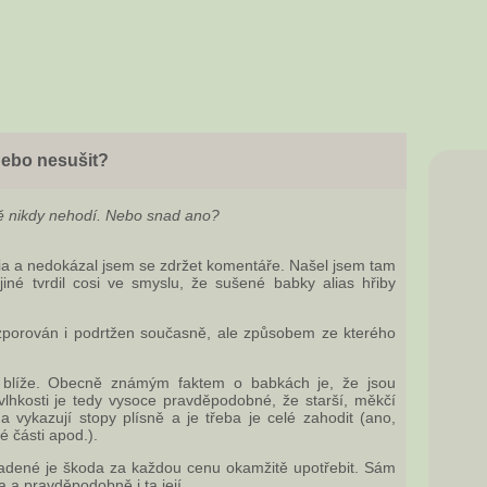
nebo nesušit?
ě nikdy nehodí. Nebo snad ano?
ia a nedokázal jsem se zdržet komentáře. Našel jsem tam
né tvrdil cosi ve smyslu, že sušené babky alias hřiby
ozporován i podrtžen současně, ale způsobem ze kterého
 blíže. Obecně známým faktem o babkách je, že jsou
vlhkosti je tedy vysoce pravděpodobné, že starší, měkčí
a vykazují stopy plísně a je třeba je celé zahodit (ano,
 části apod.).
dené je škoda za každou cenu okamžitě upotřebit. Sám
a a pravděpodobně i ta její.