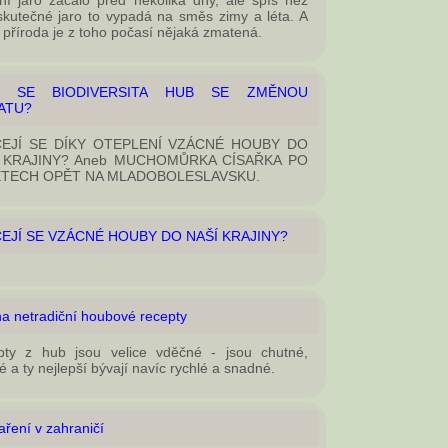
ní jaro začalo před několika dny, ale spíš než
skutečné jaro to vypadá na směs zimy a léta. A
příroda je z toho počasí nějaká zmatená.
Í SE BIODIVERSITA HUB SE ZMĚNOU
ATU?
EJÍ SE DÍKY OTEPLENÍ VZÁCNÉ HOUBY DO
 KRAJINY? Aneb MUCHOMŮRKA CÍSAŘKA PO
ETECH OPĚT NA MLADOBOLESLAVSKU.
EJÍ SE VZÁCNÉ HOUBY DO NAŠÍ KRAJINY?
na netradiční houbové recepty
pty z hub jsou velice vděčné - jsou chutné,
é a ty nejlepší bývají navíc rychlé a snadné.
ření v zahraničí