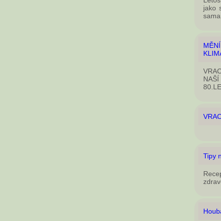
Letoš
jako 
sama 
MĚN
KLIM
VRAC
NAŠÍ
80.L
VRAC
Tipy 
Rece
zdrav
Houba