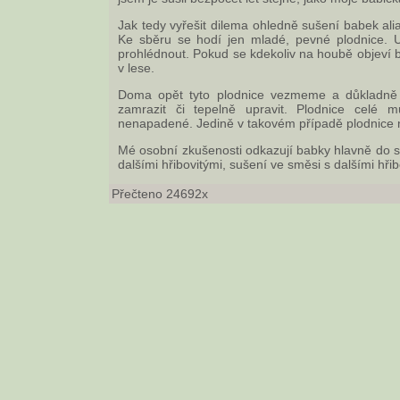
Jak tedy vyřešit dilema ohledně sušení babek al
Ke sběru se hodí jen mladé, pevné plodnice. U
prohlédnout. Pokud se kdekoliv na houbě objeví 
v lese.
Doma opět tyto plodnice vezmeme a důkladně 
zamrazit či tepelně upravit. Plodnice celé m
nenapadené. Jedině v takovém případě plodnice
Mé osobní zkušenosti odkazují babky hlavně do 
dalšími hřibovitými, sušení ve směsi s dalšími hř
Přečteno 24692x