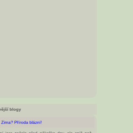
ější blogy
 Zima? Příroda blázní!