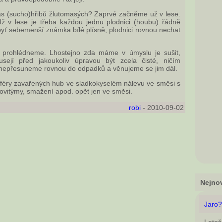
ias (sucho)hřibů žlutomasých? Zaprvé začněme už v lese.
ž v lese je třeba každou jednu plodnici (houbu) řádně
byť sebemenší známka bílé plísně, plodnici rovnou nechat
prohlédneme. Lhostejno zda máme v úmyslu je sušit,
usejí před jakoukoliv úpravou být zcela čisté, ničím
 nepřesuneme rovnou do odpadků a věnujeme se jim dál.
sféry zavařených hub ve sladkokyselém nálevu ve směsi s
ibovitýmy, smažení apod. opět jen ve směsi.
robi
- 2010-09-02
Nejnov
Jaro?