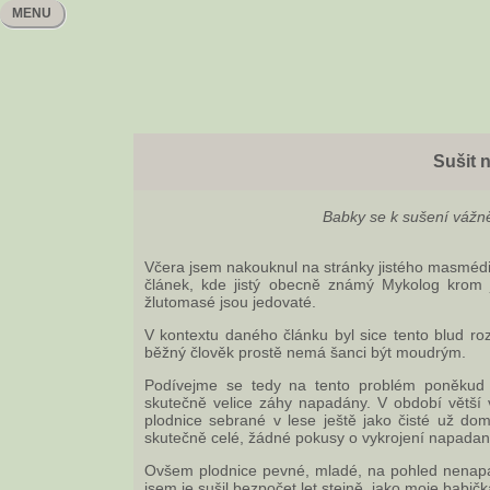
MENU
Sušit 
Babky se k sušení vážn
Včera jsem nakouknul na stránky jistého masméd
článek, kde jistý obecně známý Mykolog krom ji
žlutomasé jsou jedovaté.
V kontextu daného článku byl sice tento blud r
běžný člověk prostě nemá šanci být moudrým.
Podívejme se tedy na tento problém poněkud
skutečně velice záhy napadány. V období větší 
plodnice sebrané v lese ještě jako čisté už dom
skutečně celé, žádné pokusy o vykrojení napadané
Ovšem plodnice pevné, mladé, na pohled nenapa
jsem je sušil bezpočet let stejně, jako moje babičk