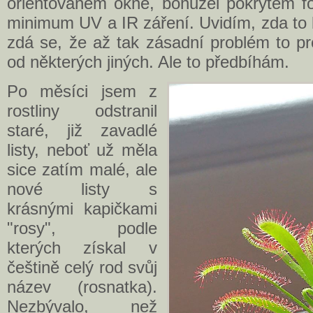
orientovaném okně, bohužel pokrytém fól
minimum UV a IR záření. Uvidím, zda to bu
zdá se, že až tak zásadní problém to pro
od některých jiných. Ale to předbíhám.
Po měsíci jsem z
rostliny odstranil
staré, již zavadlé
listy, neboť už měla
sice zatím malé, ale
nové listy s
krásnými kapičkami
"rosy", podle
kterých získal v
češtině celý rod svůj
název (rosnatka).
Nezbývalo, než