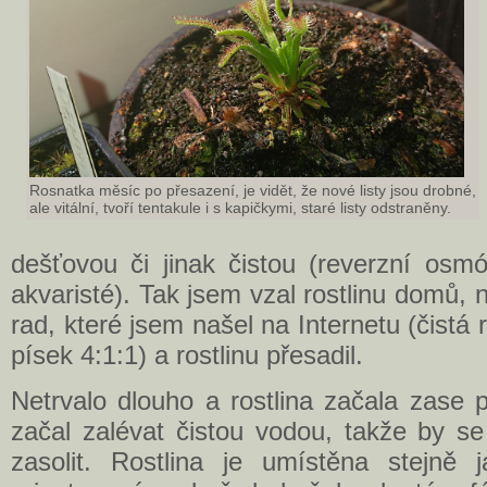
Rosnatka měsíc po přesazení, je vidět, že nové listy jsou drobné,
ale vitální, tvoří tentakule i s kapičkymi, staré listy odstraněny.
dešťovou či jinak čistou (reverzní osmó
akvaristé). Tak jsem vzal rostlinu domů, 
rad, které jsem našel na Internetu (čistá ra
písek 4:1:1) a rostlinu přesadil.
Netrvalo dlouho a rostlina začala zase 
začal zalévat čistou vodou, takže by s
zasolit. Rostlina je umístěna stejně 