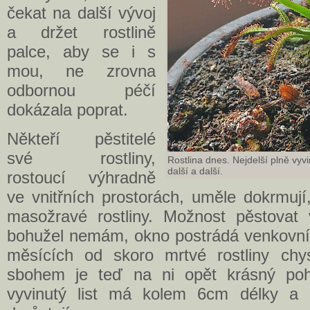
čekat na další vývoj
a držet rostlině
palce, aby se i s
mou, ne zrovna
odbornou péčí
dokázala poprat.
Někteří pěstitelé
své rostliny,
Rostlina dnes. Nejdelší plně vyv
další a další.
rostoucí výhradně
ve vnitřních prostorách, uměle dokrmují
masožravé rostliny. Možnost pěstovat
bohužel nemám, okno postrádá venkovní 
měsících od skoro mrtvé rostliny chy
sbohem je teď na ni opět krásný pohl
vyvinutý list má kolem 6cm délky a da