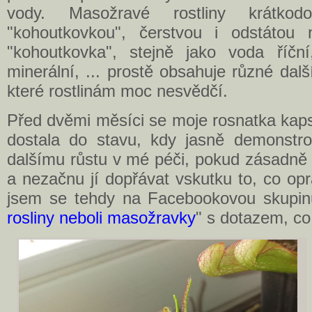
vody. Masožravé rostliny krátkod
"kohoutkovkou", čerstvou i odstátou 
"kohoutkovka", stejně jako voda říční,
minerální, ... prostě obsahuje různé další
které rostlinám moc nesvědčí.
Před dvěmi měsíci se moje rosnatka kaps
dostala do stavu, kdy jasně demonstr
dalšímu růstu v mé péči, pokud zásadně
a nezačnu jí dopřávat vskutku to, co opr
jsem se tehdy na Facebookovou skupi
rosliny neboli masožravky
" s dotazem, co 