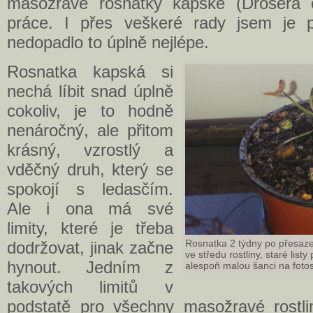
masožravé rosnatky kapské (Drosera 
práce. I přes veškeré rady jsem je 
nedopadlo to úplně nejlépe.
Rosnatka kapská si
nechá líbit snad úplně
cokoliv, je to hodně
nenáročný, ale přitom
krásný, vzrostlý a
vděčný druh, který se
spokojí s ledasčím.
Ale i ona má své
limity, které je třeba
Rosnatka 2 týdny po přesazení
dodržovat, jinak začne
ve středu rostliny, staré list
hynout. Jedním z
alespoň malou šanci na foto
takových limitů v
podstatě pro všechny masožravé rostlin