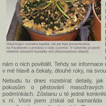
Odumírající rosnatka kapská, tak jak byla prezentována
na Facebooku s prosbou o radu a pomoc. V substrátu je jasně
viditelné zanesení krystalky solí (žlutooranžové oblasti).
nám o nich pověděl. Tehdy se informace ul
v mé hlavě a čekaly, dlouhé roky, na svou 
Nebudu tu dnes rozebírat detaily, ja
pokusům o pěstování masožravých 
podmínkách. Zůstanu u té jedné konkrétn
s ní. Vloni jsem získal od kamaráda Z