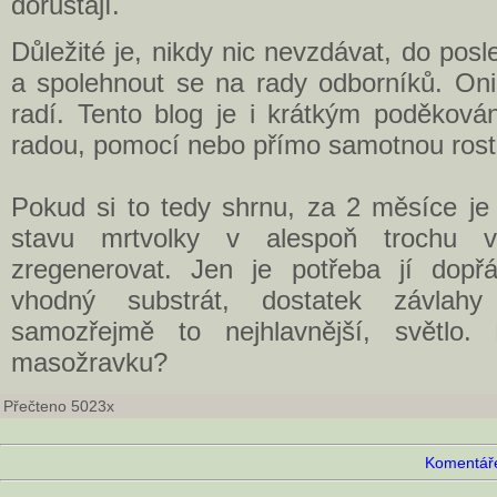
dorůstají.
Důležité je, nikdy nic nevzdávat, do posle
a spolehnout se na rady odborníků. Oni 
radí. Tento blog je i krátkým poděková
radou, pomocí nebo přímo samotnou rostl
Pokud si to tedy shrnu, za 2 měsíce je 
stavu mrtvolky v alespoň trochu 
zregenerovat. Jen je potřeba jí dopř
vhodný substrát, dostatek závla
samozřejmě to nejhlavnější, světlo
masožravku?
Přečteno 5023x
Komentáře