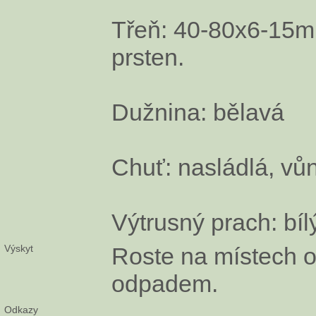
Třeň: 40-80x6-15mm,
prsten.
Dužnina: bělavá
Chuť: nasládlá, vů
Výtrusný prach: bíl
Výskyt
Roste na místech o
odpadem.
Odkazy