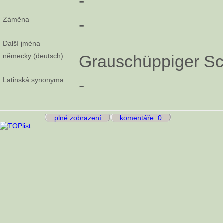
-
Záměna
-
Další jména
německy (deutsch)
Grauschüppiger Sch
Latinská synonyma
-