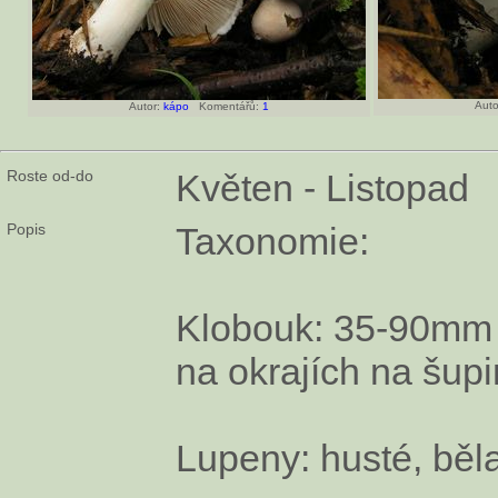
Auto
Autor:
kápo
Komentářů:
1
Roste od-do
Květen - Listopad
Popis
Taxonomie:
Klobouk: 35-90mm š
na okrajích na šup
Lupeny: husté, běla