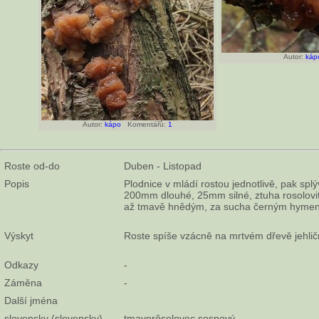
Autor:
káp
Autor:
kápo
Komentářů:
1
Roste od-do
Duben - Listopad
Popis
Plodnice v mládí rostou jednotlivě, pak splý
200mm dlouhé, 25mm silné, ztuha rosolovité,
až tmavě hnědým, za sucha černým hyme
Výskyt
Roste spíše vzácně na mrtvém dřevě jehlič
Odkazy
-
Záměna
-
Další jména
slovensky (slovensky)
tmavorôsolovec sosnový