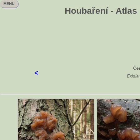
MENU
Houbaření - Atlas
Če
<
Exidia