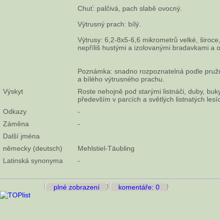
Chuť: palčivá, pach slabě ovocný.
Výtrusný prach: bílý.
Výtrusy: 6,2-8x5-6,6 mikrometrů velké, široce,
nepříliš hustými a izolovanými bradavkami a o
Poznámka: snadno rozpoznatelná podle pruž
a bílého výtrusného prachu.
Výskyt
Roste nehojně pod starými listnáči, duby, buky
především v parcích a světlých listnatých lesí
Odkazy
-
Záměna
-
Další jména
německy (deutsch)
Mehlstiel-Täubling
Latinská synonyma
-