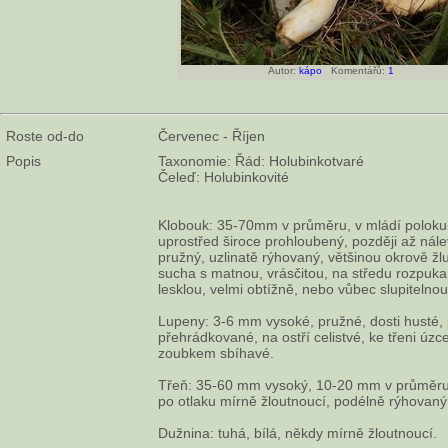
Autor:
kápo
Komentářů:
1
Roste od-do
Červenec - Říjen
Popis
Taxonomie: Řád: Holubinkotvaré
Čeleď: Holubinkovité
Klobouk: 35-70mm v průměru, v mládí polokulo
uprostřed široce prohloubený, později až nále
pružný, uzlinatě rýhovaný, většinou okrově žlu
sucha s matnou, vrásčitou, na středu rozpuka
lesklou, velmi obtížně, nebo vůbec slupitelnou
Lupeny: 3-6 mm vysoké, pružné, dosti husté,
přehrádkované, na ostří celistvé, ke třeni úz
zoubkem sbíhavé.
Třeň: 35-60 mm vysoký, 10-20 mm v průměru, v
po otlaku mírně žloutnoucí, podélně rýhovaný
Dužnina: tuhá, bílá, někdy mírně žloutnoucí.