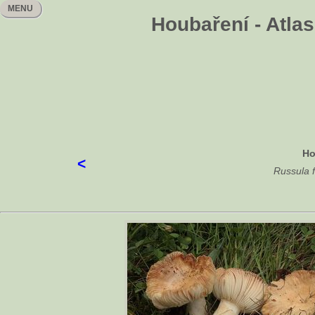
MENU
Houbaření - Atla
Ho
<
Russula f