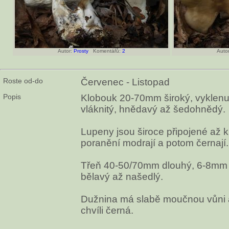
Autor:
Prosty
Komentářů:
2
Autor
Roste od-do
Červenec - Listopad
Popis
Klobouk 20-70mm široký, vyklenut
vláknitý, hnědavý až šedohnědý.
Lupeny jsou široce připojené až k
poranění modrají a potom černají.
Třeň 40-50/70mm dlouhý, 6-8mm ši
bělavý až našedlý.
Dužnina má slabě moučnou vůni 
chvíli černá.