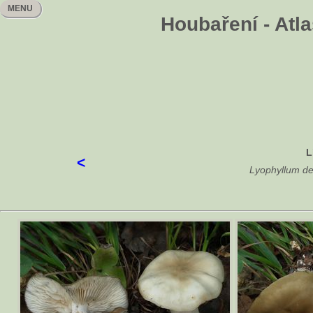
MENU
Houbaření - Atl
L
<
Lyophyllum del