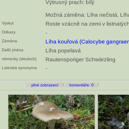
Výtrusný prach: bílý
Možná záměna: Líha nečistá, Líh
Výskyt
Roste vzácně na zemi v listnatých 
Odkazy
-
Záměna
Líha kouřová (Calocybe gangrae
Další jména
Líha popelavá
německy (deutsch)
Rautensporiger Schwärzling
Latinská synonyma
-