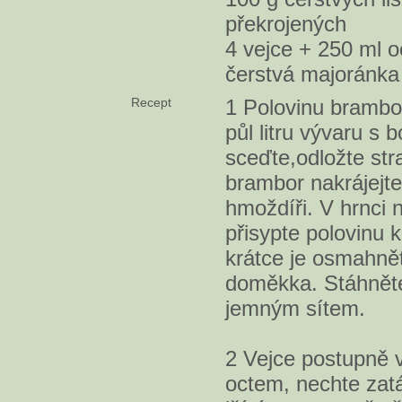
překrojených
4 vejce + 250 ml o
čerstvá majoránka
Recept
1 Polovinu brambor
půl litru vývaru s
sceďte,odložte str
brambor nakrájejt
hmoždíři. V hrnci 
přisypte polovinu
krátce je osmahněte
doměkka. Stáhněte 
jemným sítem.
2 Vejce postupně 
octem, nechte zat