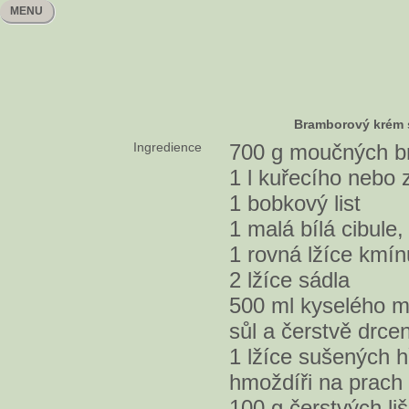
MENU
Bramborový krém 
Ingredience
700 g moučných b
1 l kuřecího nebo 
1 bobkový list
1 malá bílá cibule
1 rovná lžíce kmín
2 lžíce sádla
500 ml kyselého m
sůl a čerstvě drcen
1 lžíce sušených h
hmoždíři na prach
100 g čerstvých li