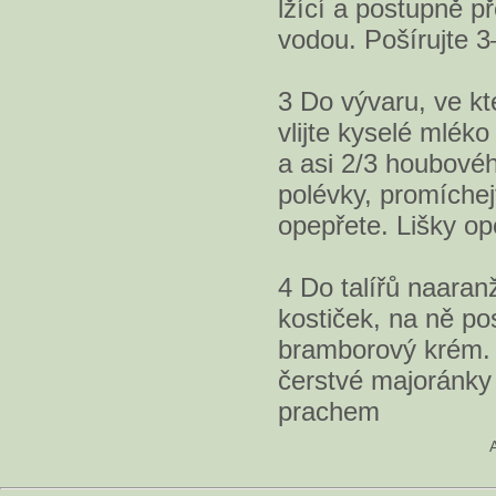
lžící a postupně p
vodou. Pošírujte 3
3 Do vývaru, ve k
vlijte kyselé mlék
a asi 2/3 houbovéh
polévky, promíchej
opepřete. Lišky ope
4 Do talířů naaran
kostiček, na ně pos
bramborový krém. 
čerstvé majoránky
prachem