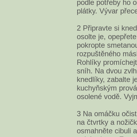
podle potřeby ho o
plátky. Vývar přec
2 Připravte si kned
osolte je, opepřet
pokropte smetanou
rozpuštěného másla
Rohlíky promíchejt
sníh. Na dvou zvlh
knedlíky, zabalte 
kuchyňským prová
osolené vodě. Vyjm
3 Na omáčku očistě
na čtvrtky a noži
osmahněte cibuli a