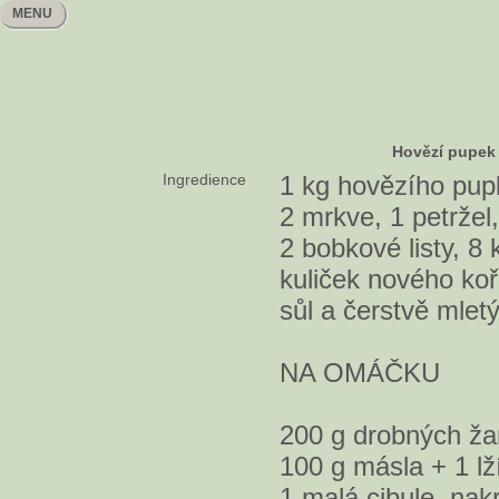
MENU
Hovězí pupek
Ingredience
1 kg hovězího pup
2 mrkve, 1 petržel,
2 bobkové listy, 8 
kuliček nového koř
sůl a čerstvě mlety
NA OMÁČKU
200 g drobných ž
100 g másla + 1 lž
1 malá cibule, na