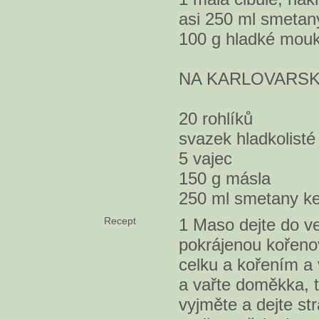
asi 250 ml smetan
100 g hladké mou
NA KARLOVARSK
20 rohlíků
svazek hladkolisté
5 vajec
150 g másla
250 ml smetany ke
Recept
1 Maso dejte do v
pokrájenou kořenov
celku a kořením a v
a vařte doměkka, t
vyjměte a dejte st