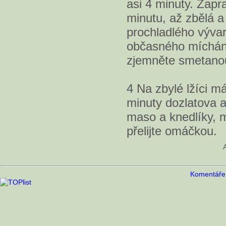
asi 4 minuty. Zapr
minutu, až zbělá a 
prochladlého výva
občasného míchání
zjemněte smetanou
4 Na zbylé lžíci m
minuty dozlatova a 
maso a knedlíky, 
přelijte omáčkou.
Komentáře 