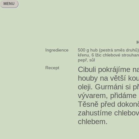
MENU
H
Ingredience
500 g hub (pestrá směs druhů), 
křenu, 6 lžic chlebové strouhan
pepř, sůl
Recept
Cibuli pokrájíme n
houby na větší k
oleji. Gurmáni si p
vývarem, přidáme 
Těsně před dokon
zahustíme chlebo
chlebem.