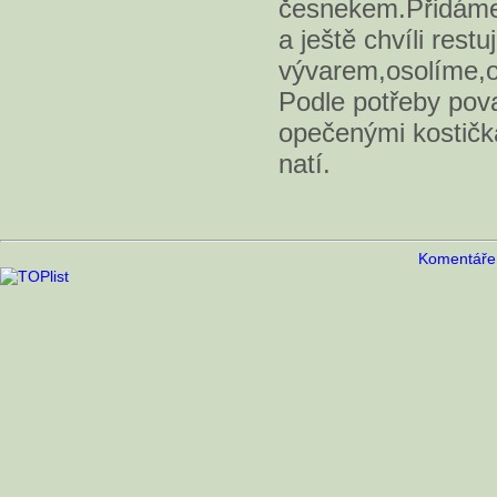
česnekem.Přidáme
a ještě chvíli res
vývarem,osolíme,o
Podle potřeby po
opečenými kostičk
natí.
Komentáře 