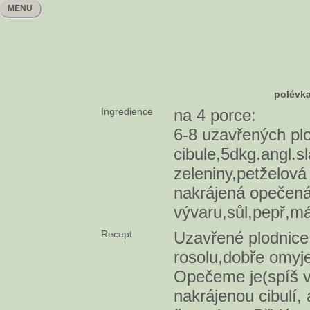
MENU
polévk
Ingredience
na 4 porce:
6-8 uzavřených pl
cibule,5dkg.angl.s
zeleniny,petželová
nakrájená opečená
vývaru,sůl,pepř,má
Recept
Uzavřené plodnice
rosolu,dobře omyj
Opečeme je(spíš v
nakrájenou cibulí,