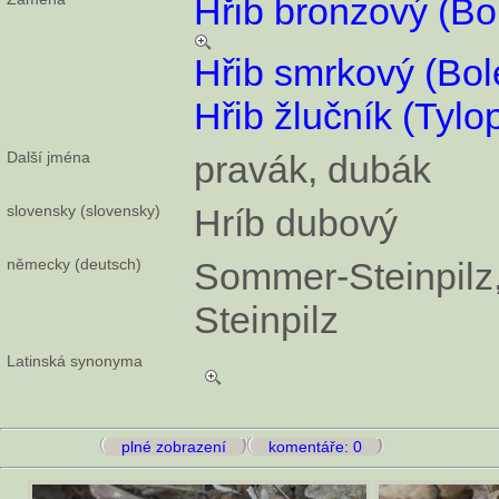
Hřib bronzový (Bo
Hřib smrkový (Bol
Hřib žlučník (Tylop
Další jména
pravák, dubák
slovensky (slovensky)
Hríb dubový
německy (deutsch)
Sommer-Steinpilz
Steinpilz
Latinská synonyma