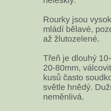
Rourky jsou vyso
mládí bělavé, pozd
až žlutozelené.
Třeň je dlouhý 10
20-80mm, válcovi
kusů často soudko
světle hnědý. Dužn
neměnlivá.