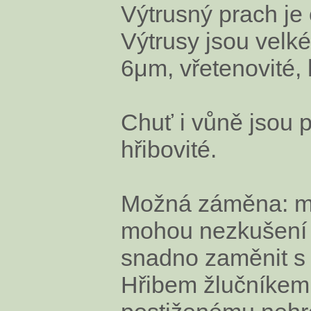
Výtrusný prach je
Výtrusy jsou velk
6μm, vřetenovité, 
Chuť i vůně jsou 
hřibovité.
Možná záměna: m
mohou nezkušení 
snadno zaměnit s
Hřibem žlučníkem,