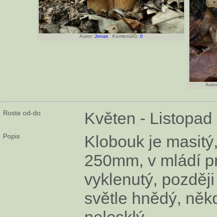
Autor:
Jonas
Komentářů:
0
Autor
Roste od-do
Květen - Listopad
Popis
Klobouk je masitý,
250mm, v mládí p
vyklenutý, později
světle hnědý, něk
nelesklý.