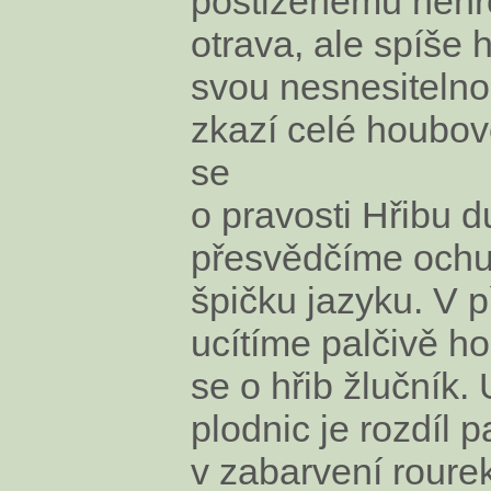
postiženému nehr
otrava, ale spíše 
svou nesnesitelno
zkazí celé houbové
se
o pravosti Hřibu 
přesvědčíme ochu
špičku jazyku. V p
ucítíme palčivě h
se o hřib žlučník.
plodnic je rozdíl p
v zabarvení roure