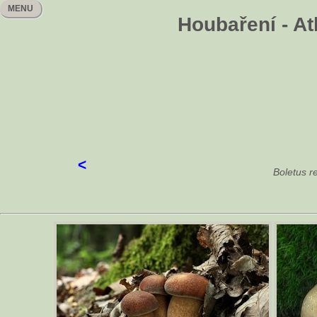
MENU
Houbaření - At
<
Boletus r