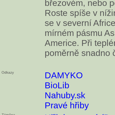
březovém, nebo po
Roste spíše v níž
se v severní Afric
mírném pásmu Asi
Americe. Při tepl
poměrně snadno č
Odkazy
DAMYKO
BioLib
Nahuby.sk
Pravé hřiby
Záměna