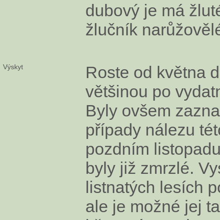
dubový je má žluté
žlučník narůžověl
Výskyt
Roste od května d
většinou po vydat
Byly ovšem zazn
případy nálezu té
pozdním listopadu
byly již zmrzlé. Vy
listnatých lesích 
ale je možné jej t