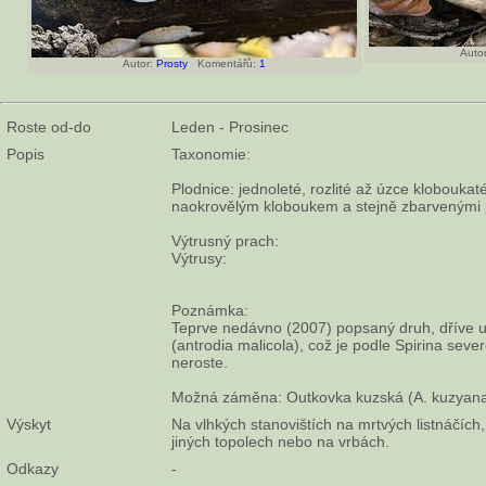
Autor
Autor:
Prosty
Komentářů:
1
Roste od-do
Leden - Prosinec
Popis
Taxonomie:
Plodnice: jednoleté, rozlité až úzce klobouka
naokrovělým kloboukem a stejně zbarvenými 
Výtrusný prach:
Výtrusy:
Poznámka:
Teprve nedávno (2007) popsaný druh, dříve u
(antrodia malicola), což je podle Spirina seve
neroste.
Možná záměna: Outkovka kuzská (A. kuzyana),
Výskyt
Na vlhkých stanovištích na mrtvých listnáčích,
jiných topolech nebo na vrbách.
Odkazy
-