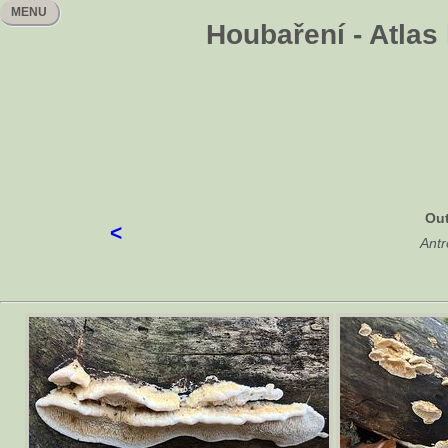
MENU
Houbaření - Atlas
Out
<
Antr