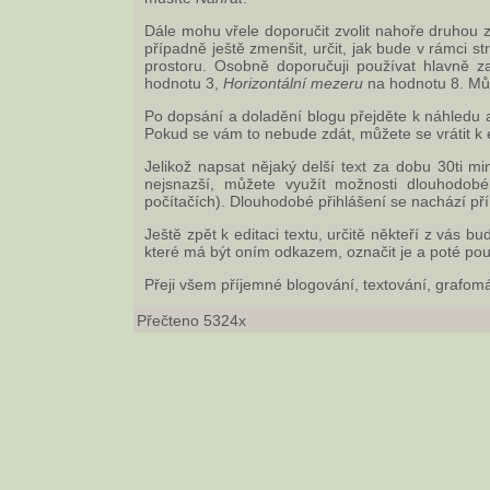
Dále mohu vřele doporučit zvolit nahoře druhou
případně ještě zmenšit, určit, jak bude v rámci 
prostoru. Osobně doporučuji používat hlavně 
hodnotu 3,
Horizontální mezeru
na hodnotu 8. Mů
Po dopsání a doladění blogu přejděte k náhledu a
Pokud se vám to nebude zdát, můžete se vrátit k e
Jelikož napsat nějaký delší text za dobu 30ti m
nejsnazší, můžete využít možnosti dlouhodobéh
počítačích). Dlouhodobé přihlášení se nachází pří
Ještě zpět k editaci textu, určitě někteří z vás bu
které má být oním odkazem, označit je a poté pou
Přeji všem příjemné blogování, textování, grafom
Přečteno 5324x