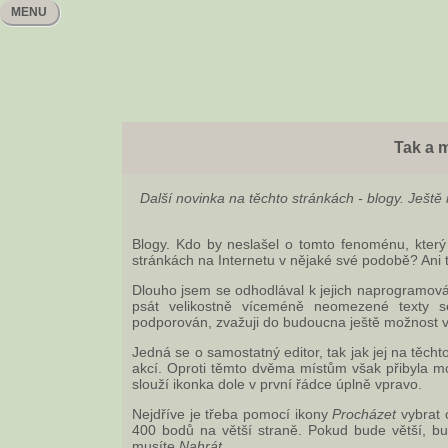
MENU
Tak a 
Další novinka na těchto stránkách - blogy. Ještě 
Blogy. Kdo by neslašel o tomto fenoménu, kter
stránkách na Internetu v nějaké své podobě? Ani 
Dlouho jsem se odhodlával k jejich naprogramov
psát velikostně víceméně neomezené texty 
podporován, zvažuji do budoucna ještě možnost v
Jedná se o samostatný editor, tak jak jej na těch
akcí. Oproti těmto dvěma místům však přibyla mo
slouží ikonka dole v první řádce úplně vpravo.
Nejdříve je třeba pomocí ikony
Procházet
vybrat 
400 bodů na větší straně. Pokud bude větší, bu
musíte
Nahrát
.