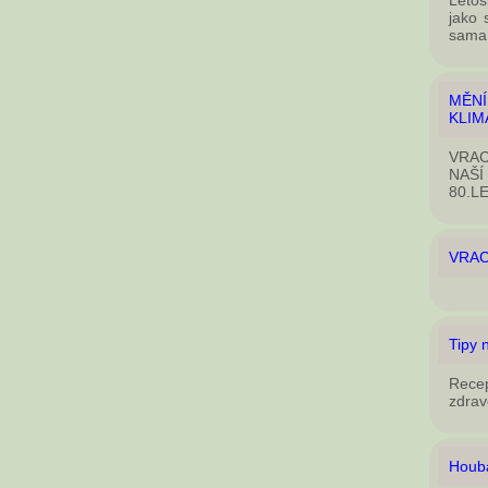
Letoš
jako 
sama 
MĚN
KLIM
VRAC
NAŠÍ
80.L
VRAC
Tipy 
Rece
zdrav
Houba