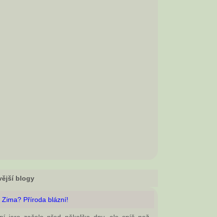
ější blogy
 Zima? Příroda blázní!