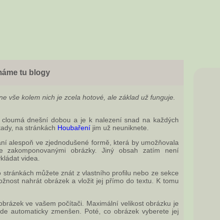
máme tu blogy
ne vše kolem nich je zcela hotové, ale základ už funguje.
ý cloumá dnešní dobou a je k nalezení snad na každých
tady, na stránkách
Houbaření
jim už neuniknete.
ání alespoň ve zjednodušené formě, která by umožňovala
se zakomponovanými obrázky. Jiný obsah zatím není
kládat videa.
to stránkách můžete znát z vlastního profilu nebo ze sekce
žnost nahrát obrázek a vložit jej přímo do textu. K tomu
obrázek ve vašem počítači. Maximální velikost obrázku je
de automaticky zmenšen. Poté, co obrázek vyberete jej