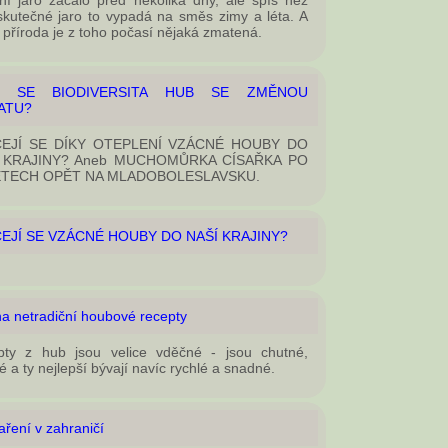
ní jaro začalo před několika dny, ale spíš než
skutečné jaro to vypadá na směs zimy a léta. A
příroda je z toho počasí nějaká zmatená.
Í SE BIODIVERSITA HUB SE ZMĚNOU
ATU?
EJÍ SE DÍKY OTEPLENÍ VZÁCNÉ HOUBY DO
 KRAJINY? Aneb MUCHOMŮRKA CÍSAŘKA PO
ETECH OPĚT NA MLADOBOLESLAVSKU.
EJÍ SE VZÁCNÉ HOUBY DO NAŠÍ KRAJINY?
na netradiční houbové recepty
pty z hub jsou velice vděčné - jsou chutné,
é a ty nejlepší bývají navíc rychlé a snadné.
ření v zahraničí