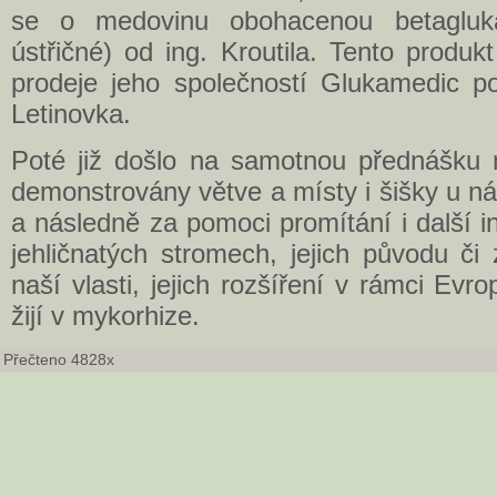
se o medovinu obohacenou betagluka
ústřičné) od ing. Kroutila. Tento produ
prodeje jeho společností Glukamedic 
Letinovka.
Poté již došlo na samotnou přednášku n
demonstrovány větve a místy i šišky u ná
a následně za pomoci promítání i další i
jehličnatých stromech, jejich původu č
naší vlasti, jejich rozšíření v rámci Evr
žijí v mykorhize.
Přečteno 4828x