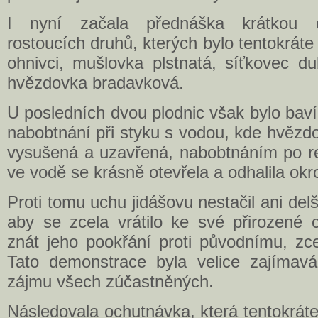
I nyní začala přednáška krátkou d
rostoucích druhů, kterých bylo tentokráte
ohnivci, mušlovka plstnatá, síťkovec d
hvězdovka bradavková.
U posledních dvou plodnic však bylo bav
nabobtnání při styku s vodou, kde hvězd
vysušená a uzavřená, nabobtnáním po rel
ve vodě se krásně otevřela a odhalila okr
Proti tomu uchu jidášovu nestačil ani del
aby se zcela vrátilo ke své přirozené c
znát jeho pookřání proti původnímu, zc
Tato demonstrace byla velice zajímavá
zájmu všech zúčastněných.
Následovala ochutnávka, která tentokráte 