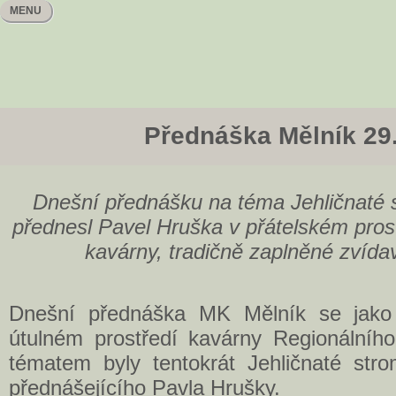
MENU
Přednáška Mělník 29
Dnešní přednášku na téma Jehličnaté st
přednesl Pavel Hruška v přátelském pros
kavárny, tradičně zaplněné zvída
Dnešní přednáška MK Mělník se jako j
útulném prostředí kavárny Regionálníh
tématem byly tentokrát Jehličnaté stro
přednášejícího Pavla Hrušky.