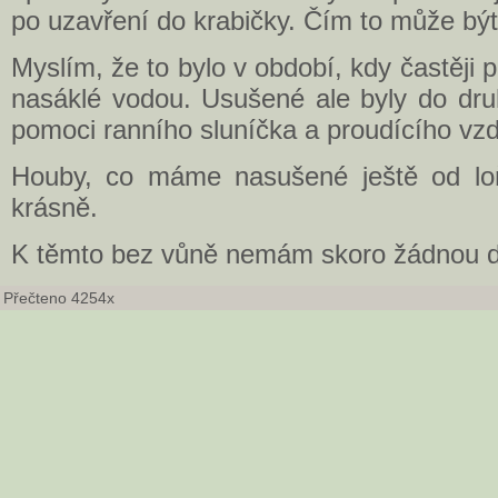
po uzavření do krabičky. Čím to může bý
Myslím, že to bylo v období, kdy častěji 
nasáklé vodou. Usušené ale byly do dru
pomoci ranního sluníčka a proudícího vz
Houby, co máme nasušené ještě od loň
krásně.
K těmto bez vůně nemám skoro žádnou dů
Přečteno 4254x