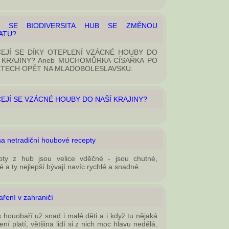
Í SE BIODIVERSITA HUB SE ZMĚNOU
ATU?
EJÍ SE DÍKY OTEPLENÍ VZÁCNÉ HOUBY DO
 KRAJINY? Aneb MUCHOMŮRKA CÍSAŘKA PO
ETECH OPĚT NA MLADOBOLESLAVSKU.
EJÍ SE VZÁCNÉ HOUBY DO NAŠÍ KRAJINY?
na netradiční houbové recepty
pty z hub jsou velice vděčné - jsou chutné,
é a ty nejlepší bývají navíc rychlé a snadné.
ření v zahraničí
 houobaří už snad i malé děti a i když tu nějaká
ní platí, většina lidí si z nich moc hlavu nedělá.