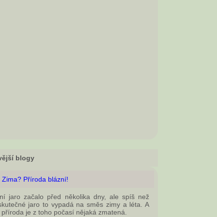
ější blogy
 Zima? Příroda blázní!
ní jaro začalo před několika dny, ale spíš než
skutečné jaro to vypadá na směs zimy a léta. A
příroda je z toho počasí nějaká zmatená.