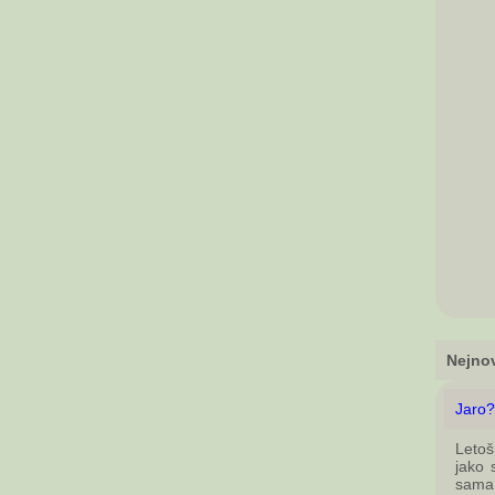
Nejnov
Jaro?
Letoš
jako 
sama 