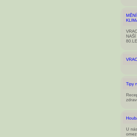
MĚN
KLIM
VRAC
NAŠÍ
80.L
VRAC
Tipy 
Rece
zdrav
Houba
U nás
omeze