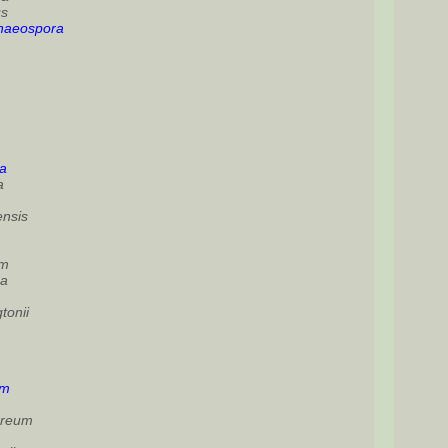
us
phaeospora
ea
a
ensis
um
ca
tonii
um
areum