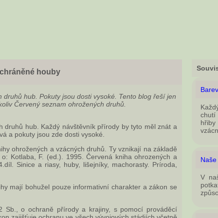
Souvis
chráněné houby
Barev
 druhů hub. Pokuty jsou dosti vysoké. Tento blog řeší jen
oliv Červený seznam ohrožených druhů.
Každý
chutí
hřiby
h druhů hub. Každý návštěvník přírody by tyto měl znát a
vzácn
vá a pokuty jsou zde dosti vysoké.
nihy ohrožených a vzácných druhů. Ty vznikají na základě
: Kotlaba, F. (ed.). 1995. Červená kniha ohrozených a
Naše 
íl. Sinice a riasy, huby, lišejníky, machorasty. Príroda,
V naš
potka
y mají bohužel pouze informativní charakter a zákon se
způso
 Sb., o ochraně přírody a krajiny, s pomocí prováděcí
n zajišťuje ochranu ve všech vývojových stádiích včetně