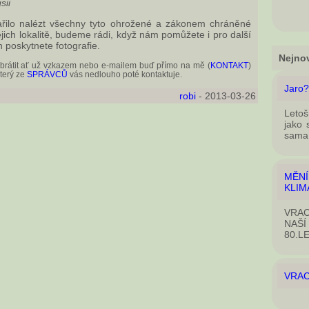
sii
řilo nalézt všechny tyto ohrožené a zákonem chráněné
jejich lokalitě, budeme rádi, když nám pomůžete i pro další
 poskytnete fotografie.
Nejnov
 obrátit ať už vzkazem nebo e-mailem buď přímo na mě (
KONTAKT
)
který ze
SPRÁVCŮ
vás nedlouho poté kontaktuje.
Jaro?
robi
- 2013-03-26
Letoš
jako 
sama 
MĚN
KLIM
VRAC
NAŠÍ
80.L
VRAC