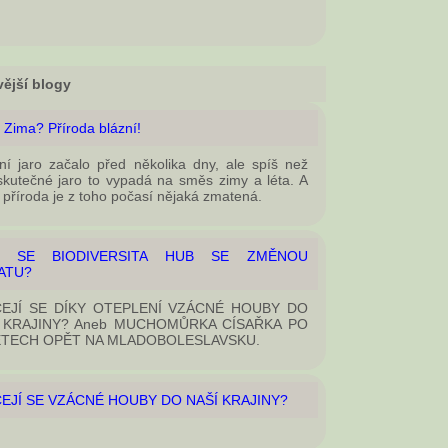
ější blogy
 Zima? Příroda blázní!
ní jaro začalo před několika dny, ale spíš než
skutečné jaro to vypadá na směs zimy a léta. A
příroda je z toho počasí nějaká zmatená.
Í SE BIODIVERSITA HUB SE ZMĚNOU
ATU?
EJÍ SE DÍKY OTEPLENÍ VZÁCNÉ HOUBY DO
 KRAJINY? Aneb MUCHOMŮRKA CÍSAŘKA PO
ETECH OPĚT NA MLADOBOLESLAVSKU.
EJÍ SE VZÁCNÉ HOUBY DO NAŠÍ KRAJINY?