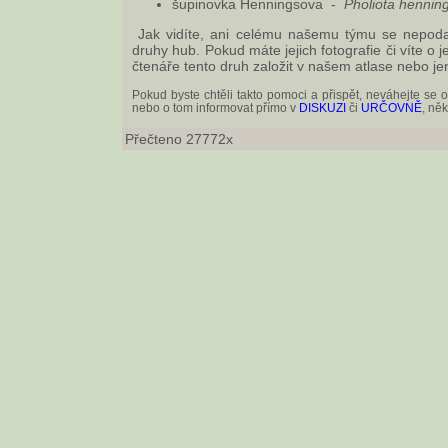
šupinovka Henningsova -
Pholiota henning
Jak vidíte, ani celému našemu týmu se nepoda
druhy hub. Pokud máte jejich fotografie či víte o 
čtenáře tento druh založit v našem atlase nebo jen
Pokud byste chtěli takto pomoci a přispět, neváhejte se
nebo o tom informovat přímo v
DISKUZI
či
URČOVNĚ
, ně
Přečteno 27772x