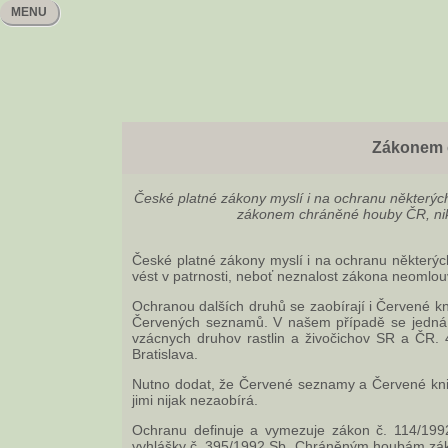
MENU
Zákonem 
České platné zákony myslí i na ochranu některých
zákonem chráněné houby ČR, nik
České platné zákony myslí i na ochranu některýc
vést v patrnosti, neboť neznalost zákona neomlou
Ochranou dalších druhů se zaobírají i Červené k
Červených seznamů. V našem případě se jedná o
vzácnych druhov rastlin a živočichov SR a ČR. 4.d
Bratislava.
Nutno dodat, že Červené seznamy a Červené knih
jimi nijak nezaobírá.
Ochranu definuje a vymezuje zákon č. 114/1992
vyhlášky č. 395/1992 Sb. Chráněným houbám záko