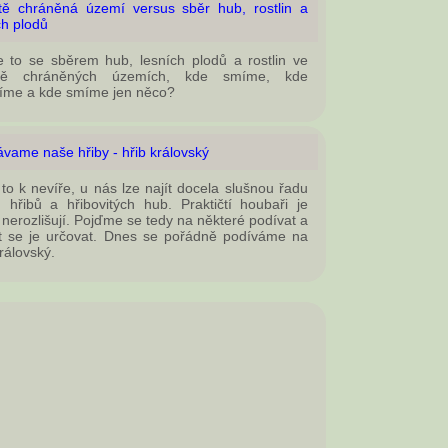
tě chráněná území versus sběr hub, rostlin a
ch plodů
e to se sběrem hub, lesních plodů a rostlin ve
ště chráněných územích, kde smíme, kde
íme a kde smíme jen něco?
vame naše hřiby - hřib královský
 to k nevíře, u nás lze najít docela slušnou řadu
 hřibů a hřibovitých hub. Praktičtí houbaři je
 nerozlišují. Pojďme se tedy na některé podívat a
t se je určovat. Dnes se pořádně podíváme na
královský.