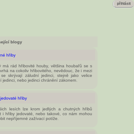
přihlásit
ející blogy
né hřiby
 má rád hřibovité houby, většina houbařů se s
 vrhá na cokoliv hřibovitého, nevědouc, že i mezi
 se skrývají záludní jedinci, stejně jako velice
í jedinci, nebo jedinci chránění zákonem.
jedovaté hřiby
ich lesích lze krom jedlých a chutných hřibů
t i hřiby jedovaté, nebo takové, co nám mohou
bit nepříjemné zažívací potíže.