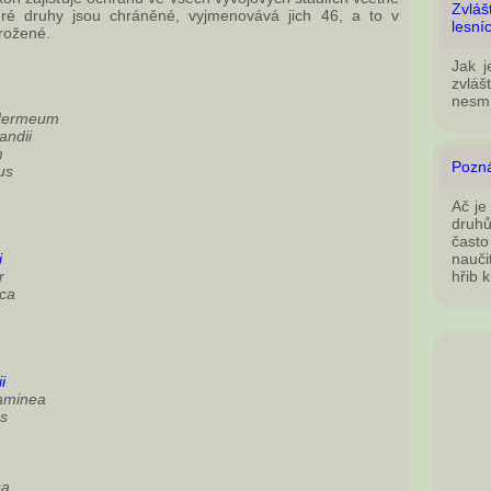
Zvláš
teré druhy jsou chráněné, vyjmenovává jich 46, a to v
lesní
hrožené.
Jak j
zvlá
nesm
odermeum
andii
m
Pozná
us
Ač je
druhů
často
i
nauči
r
hřib 
ica
i
raminea
es
sa