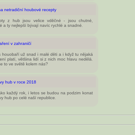
na netradiční houbové recepty
pty z hub jsou velice vděčné - jsou chutné,
é a ty nejlepší bývají navíc rychlé a snadné.
ření v zahraničí
 houobaří už snad i malé děti a i když tu nějaká
ní platí, většina lidí si z nich moc hlavu nedělá.
 je to ve světě kolem nás?
vy hub v roce 2018
ako každý rok, i letos se budou na podzim konat
vy hub po celé naší republice.