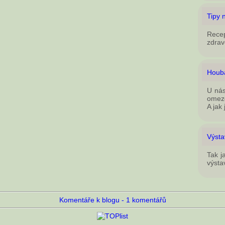
Tipy 
Rece
zdrav
Houba
U nás
omeze
A jak
Výsta
Tak j
výsta
Komentáře k blogu - 1 komentářů