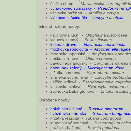
špička stepní -
Marasmiellus carneopallid
ucháčkovec šumavský -
Pseudorhizina s
václavka bažinná -
Armillaria ectypa
vláknice zašpičatělá -
Inocybe acutella
Silně ohrožené houby:
kalichovka luční -
Omphalina discorosea
klouzek žlutavý -
Suillus flavidus
kukmák dřevní -
Volvariella caesiotincta
mozkovka rosolovitá -
Ascotremella fagin
modralka laponská -
Amylocystis lapponic
ouško citronové -
Otidea concinna
pavučinec nancyský -
Cortinarius nancein
pazoubek zelený -
Microglossum viride
plžatka smrková -
Hygrophorus piceae
strmělka suchomilná -
Clitocybe barbulat
ušíčko jedlové -
Pseudoplectania vogesia
voskovka cihlová -
Hygrocybe sciophana
zvonovka Babingtonova -
Entoloma babing
Ohrožené houby:
holubinka olšinná -
Russula alnetorum
hvězdovka uherská -
Geastrum hungaric
kržatka vrásčitá -
Tubaria confragosa
loupavka vápencová -
Hysterangium calc
prášivka bažinná -
Bovista paludosa