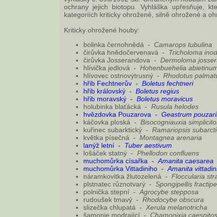
ochrany jejich biotopu. Vyhláška upřesňuje, k
kategoriích kriticky ohrožené, silně ohrožené a o
Kriticky ohrožené houby:
bolinka černohnědá -
Camarops tubulina
čirůvka hnědočervenavá -
Tricholoma in
čirůvka Josserandova -
Dermoloma josser
hlívička jedlová -
Hohenbuehelia abietinu
hlívovec ostnovýtrusný -
Rhodotus palmat
hřib Fechtnerův -
Boletus fechtneri
hřib královský -
Boletus regius
hřib moravský -
Boletus moravicus
holubinka blaťácká -
Rusula helodes
hvězdovka Pouzarova -
Geastrum pouzari
káčovka ploská -
Bisocogniauxia simplicito
kuřinec subarktický -
Ramariopsis subarct
květka písečná -
Montagnea arenaria
lanýž letní -
Tuber aestivum
lošáček statný -
Phellodon confluens
muchomůrka císařka -
Amanita caesarea
muchomůrka Vittadiniho -
Amanita vittadini
náramkovitka žlutozelená -
Floccularia st
plstnatec různotvarý -
Spongipellis fractip
polnička stepní -
Agrocybe stepposa
rudoušek tmavý -
Rhodocybe obscura
slizečka chlupatá -
Xerula melanotricha
šamonie modrající -
Chamonixia caespito