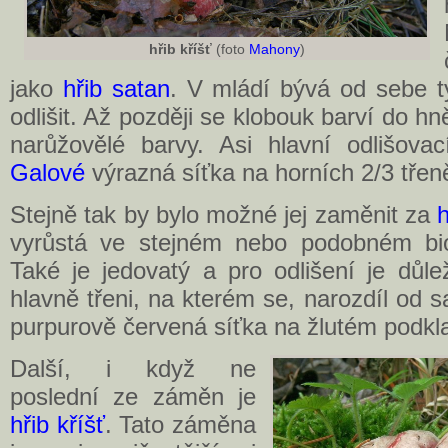
hřib kříšť
(foto
Mahony
)
jako
hřib satan
. V mládí bývá od sebe t
odlišit. Až později se klobouk barví do h
narůžovělé barvy. Asi hlavní odlišov
Galové
výrazná síťka na horních 2/3 třen
Stejně tak by bylo možné jej zaměnit za
vyrůstá ve stejném nebo podobném bi
Také je jedovatý a pro odlišení je důle
hlavně třeni, na kterém se, narozdíl od 
purpurově červená síťka na žlutém podkla
Další, i když ne
poslední ze záměn je
hřib kříšť
. Tato záměna