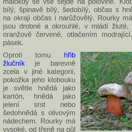
málokdy se vše sejde na polovině. Kl
bílý, špinavě bílý, šedobílý, občas s h
na okraji občas i narůžovělý. Rourky má
jsou drobné a okrouhlé, v mládí žluté,
oranžově červené, otlačením modrající.
pásek.
Oproti tomu
hřib
žlučník
je barevně
zcela v jiné kategorii,
pokožka jeho klobouku
je světle hnědá jako
kartón, hnědá jako
jelení srst nebo
šedohnědá s olivovým
nádechem. Rourky má
vysoké, od třeně na půl