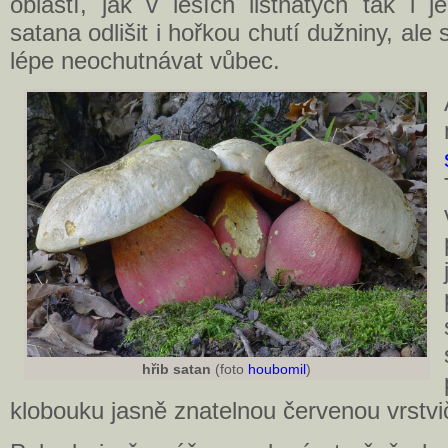
oblastí, jak v lesích listnatých tak i j
satana odlišit i hořkou chutí dužniny, ale
lépe neochutnávat vůbec.
hřib satan
(foto
houbomil
)
klobouku jasně znatelnou červenou vrstvi