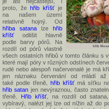
je asi nejčastější, i
proto, že
hřib kříšť
je
na našem území
relativně hojný. Od
hřiba satana
lze
hřib
kříšť
odlišit hlavně
podle barvy pórů. Na
hřib Mos
rozdíl od pórů vlastně
všech ostatních hřibů v tomto článku s v
které mají póry v různých odstínech čer
rudé nebo alespoň načervenalé je má kříš
jen náznaku červenání od mládí až d
také podle třeně,
hřib kříšť
má síťku na 
hřib satan
jen nevýraznou, často znateln
třeně.
Hřib kříšť
, na rozdíl od satana,
vybíravý, nalézt jej lze od nížin až do