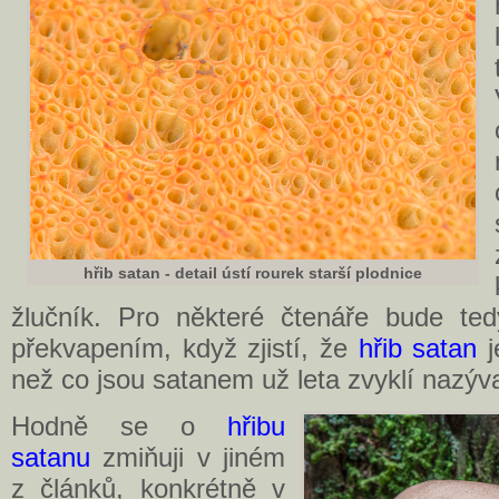
hřib satan - detail ústí rourek starší plodnice
žlučník. Pro některé čtenáře bude ted
překvapením, když zjistí, že
hřib satan
j
než co jsou satanem už leta zvyklí nazýva
Hodně se o
hřibu
satanu
zmiňuji v jiném
z článků, konkrétně v