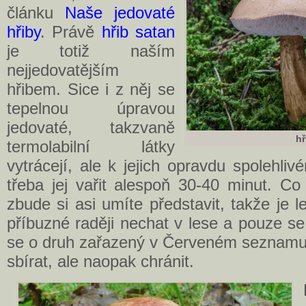
článku
Naše jedovaté
hřiby
. Právě
hřib satan
je totiž naším
nejjedovatějším
hřibem. Sice i z něj se
tepelnou úpravou
jedovaté, takzvaně
hř
termolabilní látky
vytrácejí, ale k jejich opravdu spolehli
třeba jej vařit alespoň 30-40 minut. C
zbude si asi umíte představit, takže je l
příbuzné raději nechat v lese a pouze s
se o druh zařazený v Červeném seznamu 
sbírat, ale naopak chránit.