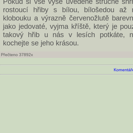
Pokud si vše výše uvedené stručně sh
rostoucí hřiby s bílou, bílošedou až
klobouku a výrazně červenožlutě barev
jako jedovaté, vyjma kříště, který je po
takový hřib u nás v lesích potkáte, 
kochejte se jeho krásou.
Přečteno 37892x
Komentáře