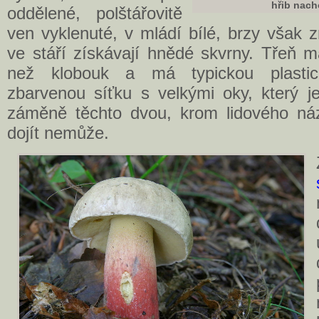
hřib nac
oddělené, polštářovitě
ven vyklenuté, v mládí bílé, brzy však
ve stáří získávají hnědé skvrny. Třeň 
než klobouk a má typickou plastic
zbarvenou síťku s velkými oky, který j
záměně těchto dvou, krom lidového náz
dojít nemůže.