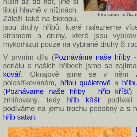
nížin až do hor, jiné si
libují hlavně v nížinách.
hřib satan - síťka 
Záleží také na biotopu,
jsou druhy hřibů, které nalezneme ví
stromem a druhy, které jsou vybíra
mykorhizu) pouze na vybrané druhy či ro
V prvním dílu (
Poznáváme naše hřiby - 
seriálu o našich hřibech jsme se zajíma
kovář
. Okrajově jsme se v něm zm
polosíťkovaném,
hřibu quéletově
a
hřibu
(
Poznávame naše hřiby - hřib kříšť
)
zmiňovaný, tedy
hřib kříšť
podívali 
podíváme na jemu trochu podobný a s 
hřib satan
.