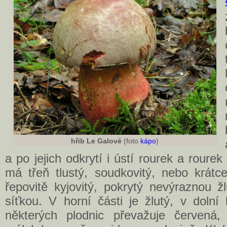
hřib Le Galové
(foto
kápo
)
a po jejich odkrytí i ústí rourek a rour
má třeň tlustý, soudkovitý, nebo krátce
řepovitě kyjovitý, pokrytý nevýraznou 
síťkou. V horní části je žlutý, v doln
některých plodnic převažuje červená,